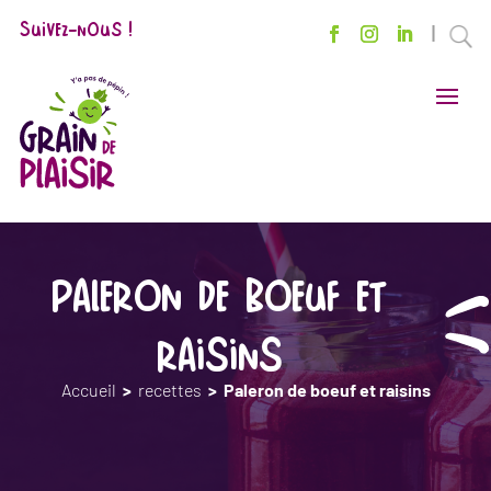
Suivez-nous !
U
Paleron de boeuf et
raisins
Accueil
>
recettes
>
Paleron de boeuf et raisins